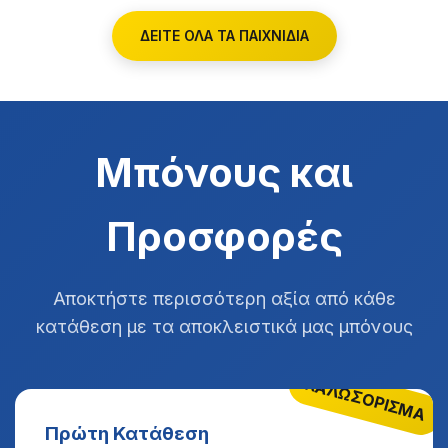
ΔΕΙΤΕ ΟΛΑ ΤΑ ΠΑΙΧΝΙΔΙΑ
Μπόνους και
Προσφορές
Αποκτήστε περισσότερη αξία από κάθε
κατάθεση με τα αποκλειστικά μας μπόνους
ΚΑΛΩΣΟΡΙΣΜΑ
Πρώτη Κατάθεση