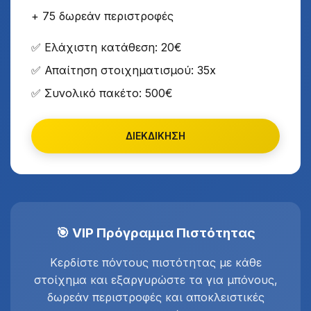
+ 75 δωρεάν περιστροφές
✅ Ελάχιστη κατάθεση: 20€
✅ Απαίτηση στοιχηματισμού: 35x
✅ Συνολικό πακέτο: 500€
ΔΙΕΚΔΙΚΗΣΗ
🎯 VIP Πρόγραμμα Πιστότητας
Κερδίστε πόντους πιστότητας με κάθε
στοίχημα και εξαργυρώστε τα για μπόνους,
δωρεάν περιστροφές και αποκλειστικές