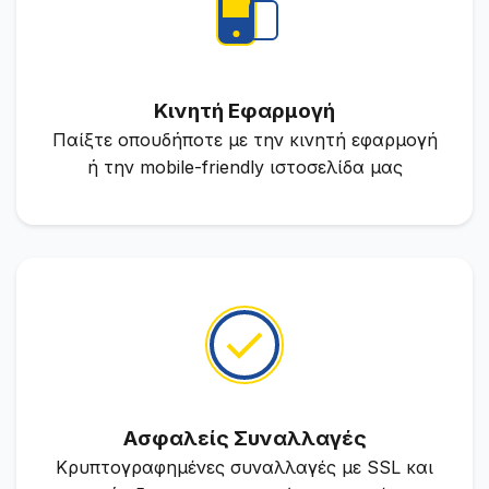
Κινητή Εφαρμογή
Παίξτε οπουδήποτε με την κινητή εφαρμογή
ή την mobile-friendly ιστοσελίδα μας
Ασφαλείς Συναλλαγές
Κρυπτογραφημένες συναλλαγές με SSL και