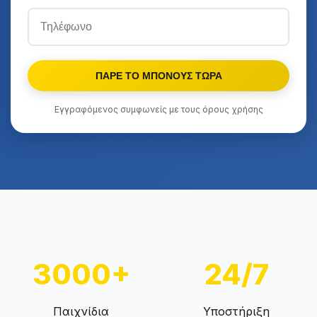
ΠΑΡΕ ΤΟ ΜΠΟΝΟΥΣ ΤΩΡΑ
Εγγραφόμενος συμφωνείς με τους όρους χρήσης
3000+
24/7
Παιχνίδια
Υποστήριξη