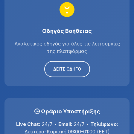
Οδηγός Βοήθειας
Αναλυτικός οδηγός για όλες τις λειτουργίες
της πλατφόρμας
ΔΕΙΤΕ ΟΔΗΓΟ
🕒 Ωράριο Υποστήριξης
Live Chat:
24/7 •
Email:
24/7 •
Τηλέφωνο:
Δευτέρα-Κυριακή 09:00-01:00 (EET)