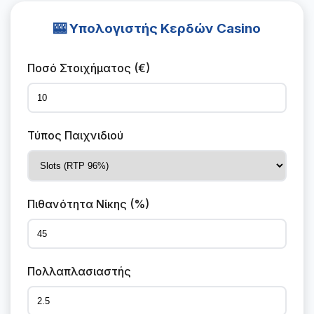
🎰 Υπολογιστής Κερδών Casino
Ποσό Στοιχήματος (€)
Τύπος Παιχνιδιού
Πιθανότητα Νίκης (%)
Πολλαπλασιαστής