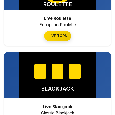
ROULETTE
Live Roulette
European Roulette
LIVE ΤΩΡΑ
BLACKJACK
Live Blackjack
Classic Blackjack