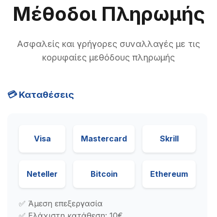
Μέθοδοι Πληρωμής
Ασφαλείς και γρήγορες συναλλαγές με τις
κορυφαίες μεθόδους πληρωμής
💳 Καταθέσεις
Visa
Mastercard
Skrill
Neteller
Bitcoin
Ethereum
✅ Άμεση επεξεργασία
✅ Ελάχιστη κατάθεση: 10€