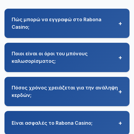
Πώς μπορώ να εγγραφώ στο Rabona
+
Casino;
Ποιοι είναι οι όροι του μπόνους
+
καλωσορίσματος;
Πόσος χρόνος χρειάζεται για την ανάληψη
+
κερδών;
+
Είναι ασφαλές το Rabona Casino;