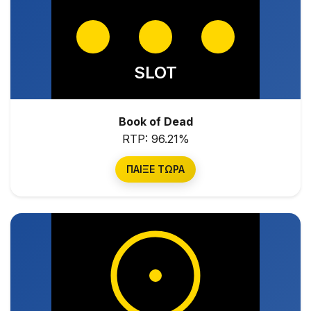
SLOT
Book of Dead
RTP: 96.21%
ΠΑΙΞΕ ΤΩΡΑ