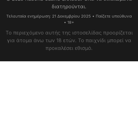
διατηρούνται.
Τελευταία ενημέρωση: 21 Δεκεμβρίου 2025 • Παίζετε υπεύθυνα
• 18+
Το περιεχόμενο αυτής της ιστοσελίδας προορίζεται
για άτομα άνω των 18 ετών. Το παιχνίδι μπορεί να
προκαλέσει εθισμό.