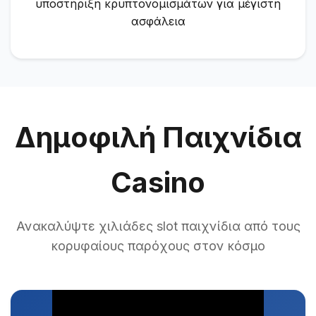
υποστήριξη κρυπτονομισμάτων για μέγιστη
ασφάλεια
Δημοφιλή Παιχνίδια
Casino
Ανακαλύψτε χιλιάδες slot παιχνίδια από τους
κορυφαίους παρόχους στον κόσμο